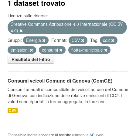
1 dataset trovato
Licenze sulle risorse:
Creative Commons Attribuzione 4.0 Internazionale (CC BY
4.0)
Gruppi:
Energia
Formati:
CSV
Tag:
co2
emissioni
consumi
flotta-municipale
Risultato del Filtro
Consumi veicoli Comune di Genova (ComGE)
Consumi annuali di combustibile dei veicoli ad uso del Comune
di Genova, con indicazione delle relative emissioni di CO2. I
valori sono riportati in forma aggregata, in funzione...
CSV
E' possibile inoltre accedere al registro usando le
API
(vedi