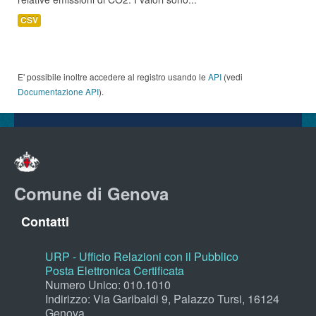
CSV
E' possibile inoltre accedere al registro usando le
API
(vedi
Documentazione API
).
Comune di Genova
Contatti
URP - Ufficio Relazioni con il Pubblico
Posta Elettronica Certificata
Numero Unico: 010.1010
Indirizzo: Via Garibaldi 9, Palazzo Tursi, 16124
Genova