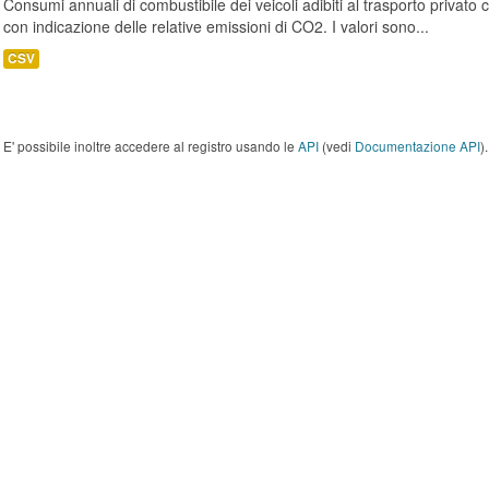
Consumi annuali di combustibile dei veicoli adibiti al trasporto privato
con indicazione delle relative emissioni di CO2. I valori sono...
CSV
E' possibile inoltre accedere al registro usando le
API
(vedi
Documentazione API
).