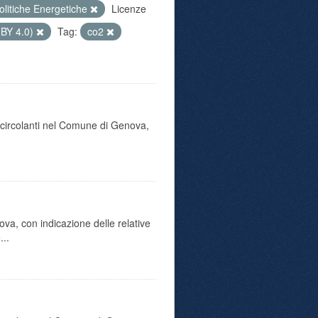
olitiche Energetiche
Licenze
 BY 4.0)
Tag:
co2
o circolanti nel Comune di Genova,
va, con indicazione delle relative
...