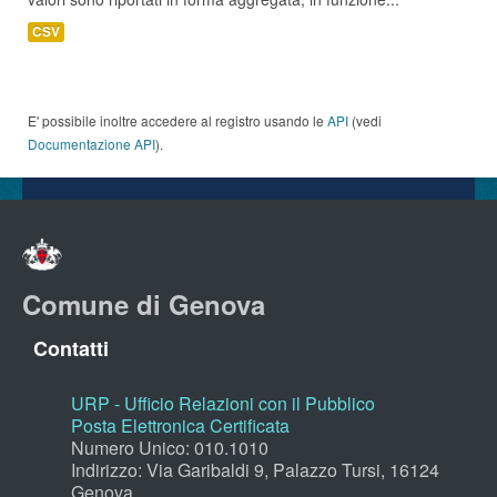
CSV
E' possibile inoltre accedere al registro usando le
API
(vedi
Documentazione API
).
Comune di Genova
Contatti
URP - Ufficio Relazioni con il Pubblico
Posta Elettronica Certificata
Numero Unico: 010.1010
Indirizzo: Via Garibaldi 9, Palazzo Tursi, 16124
Genova