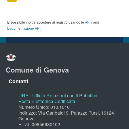
E' possibile inoltre accedere al registro usando le
API
(vedi
Documentazione API
).
Comune di Genova
Contatti
URP - Ufficio Relazioni con il Pubblico
Posta Elettronica Certificata
Numero Unico: 010.1010
Indirizzo: Via Garibaldi 9, Palazzo Tursi, 16124
Genova
P. Iva: 00856930102