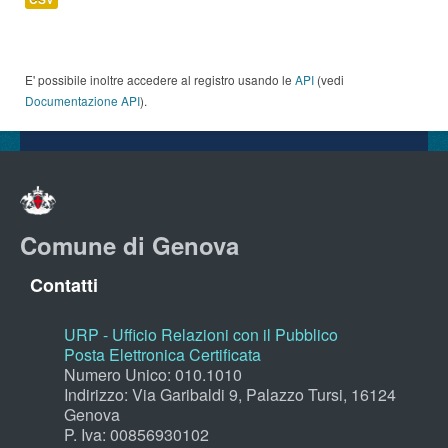
E' possibile inoltre accedere al registro usando le
API
(vedi
Documentazione API
).
Comune di Genova
Contatti
URP - Ufficio Relazioni con il Pubblico
Posta Elettronica Certificata
Numero Unico: 010.1010
Indirizzo: Via Garibaldi 9, Palazzo Tursi, 16124
Genova
P. Iva: 00856930102