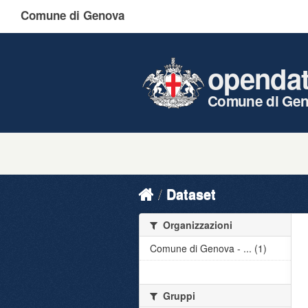
Comune di Genova
openda
Comune di Ge
Dataset
Organizzazioni
Comune di Genova - ... (1)
Gruppi