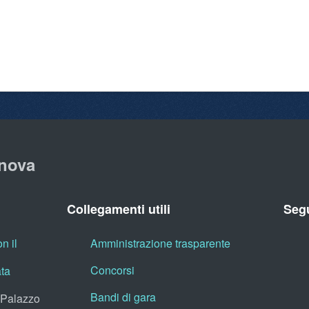
nova
Collegamenti utili
Segu
n il
Amministrazione trasparente
Concorsi
ata
Bandi di gara
, Palazzo