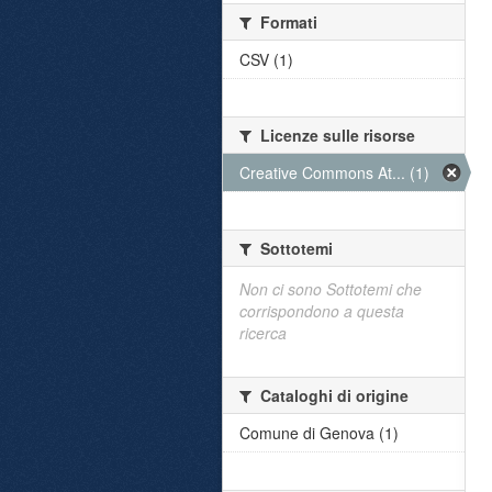
Formati
CSV (1)
Licenze sulle risorse
Creative Commons At... (1)
Sottotemi
Non ci sono Sottotemi che
corrispondono a questa
ricerca
Cataloghi di origine
Comune di Genova (1)