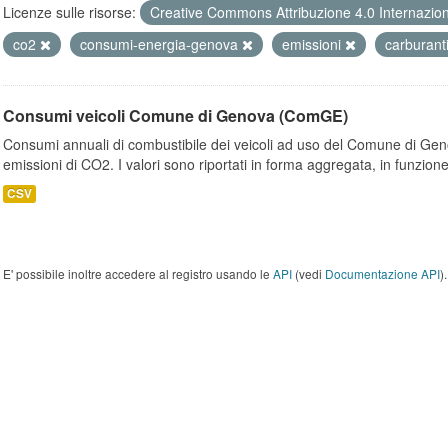
Licenze sulle risorse:
Creative Commons Attribuzione 4.0 Internazio
co2
consumi-energia-genova
emissioni
carburant
Consumi veicoli Comune di Genova (ComGE)
Consumi annuali di combustibile dei veicoli ad uso del Comune di Geno
emissioni di CO2. I valori sono riportati in forma aggregata, in funzione
CSV
E' possibile inoltre accedere al registro usando le
API
(vedi
Documentazione API
).