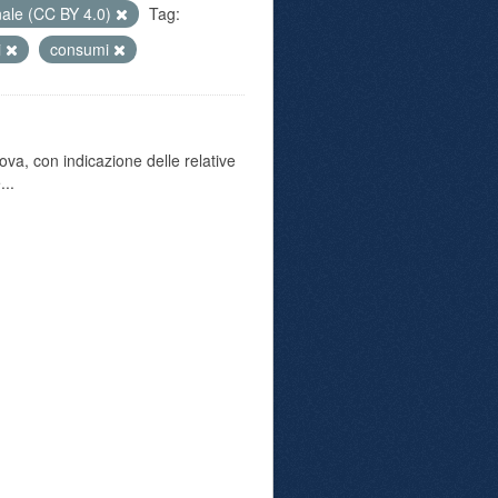
nale (CC BY 4.0)
Tag:
i
consumi
va, con indicazione delle relative
...