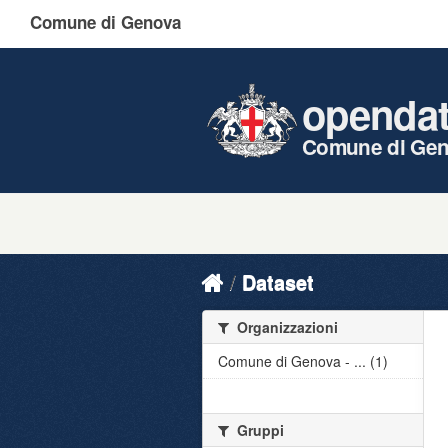
Comune di Genova
openda
Comune di Ge
Dataset
Organizzazioni
Comune di Genova - ... (1)
Gruppi