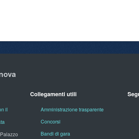
nova
Collegamenti utili
Segu
n il
Amministrazione trasparente
Concorsi
ata
Bandi di gara
, Palazzo