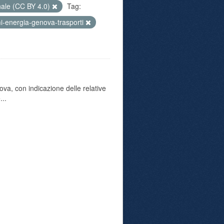
nale (CC BY 4.0)
Tag:
-energia-genova-trasporti
va, con indicazione delle relative
...