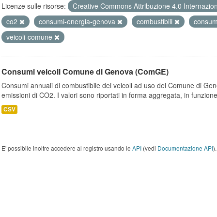
Licenze sulle risorse:
Creative Commons Attribuzione 4.0 Internazio
co2
consumi-energia-genova
combustibili
consumi
veicoli-comune
Consumi veicoli Comune di Genova (ComGE)
Consumi annuali di combustibile dei veicoli ad uso del Comune di Geno
emissioni di CO2. I valori sono riportati in forma aggregata, in funzione
CSV
E' possibile inoltre accedere al registro usando le
API
(vedi
Documentazione API
).