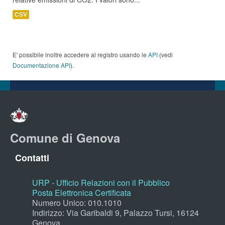
CSV
E' possibile inoltre accedere al registro usando le
API
(vedi
Documentazione API
).
Comune di Genova
Contatti
URP - Ufficio Relazioni con il Pubblico
Posta Elettronica Certificata
Numero Unico: 010.1010
Indirizzo: Via Garibaldi 9, Palazzo Tursi, 16124
Genova