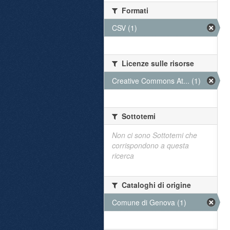
Formati
CSV (1)
Licenze sulle risorse
Creative Commons At... (1)
Sottotemi
Non ci sono Sottotemi che
corrispondono a questa
ricerca
Cataloghi di origine
Comune di Genova (1)