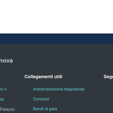
nova
Collegamenti utili
Segu
n il
Amministrazione trasparente
Concorsi
ata
Bandi di gara
, Palazzo