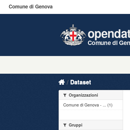
Comune di Genova
openda
Comune di Ge
Dataset
Organizzazioni
Comune di Genova - ... (1)
Gruppi