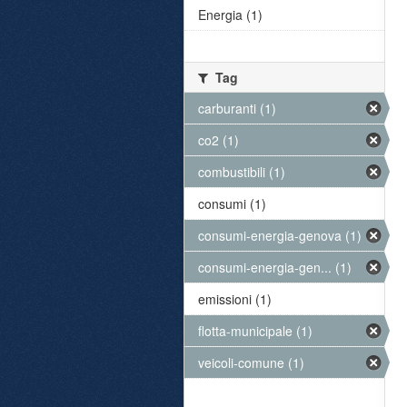
Energia (1)
Tag
carburanti (1)
co2 (1)
combustibili (1)
consumi (1)
consumi-energia-genova (1)
consumi-energia-gen... (1)
emissioni (1)
flotta-municipale (1)
veicoli-comune (1)