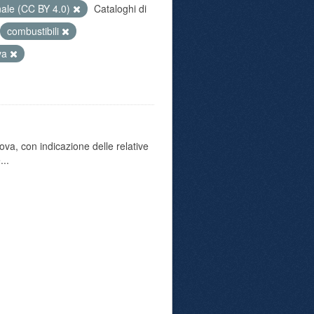
nale (CC BY 4.0)
Cataloghi di
combustibili
va
va, con indicazione delle relative
...