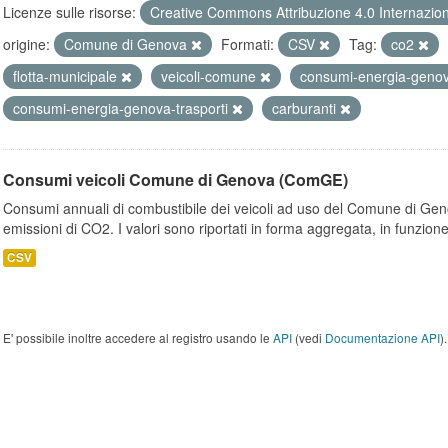
Licenze sulle risorse:
Creative Commons Attribuzione 4.0 Internazio
origine:
Comune di Genova
Formati:
CSV
Tag:
co2
flotta-municipale
veicoli-comune
consumi-energia-geno
consumi-energia-genova-trasporti
carburanti
Consumi veicoli Comune di Genova (ComGE)
Consumi annuali di combustibile dei veicoli ad uso del Comune di Geno
emissioni di CO2. I valori sono riportati in forma aggregata, in funzione
CSV
E' possibile inoltre accedere al registro usando le
API
(vedi
Documentazione API
).