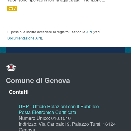
CSV
E' possibile inoltre accedere al registro usando le
API
(vedi
Documentazione API
).
Comune di Genova
Contatti
URP - Ufficio Relazioni con il Pubblico
Posta Elettronica Certificata
Numero Unico: 010.1010
Indirizzo: Via Garibaldi 9, Palazzo Tursi, 16124
Genova