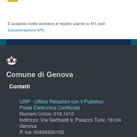
E' possibile inoltre accedere al registro usando le
API
(vedi
Documentazione API
).
Comune di Genova
Contatti
URP - Ufficio Relazioni con il Pubblico
Posta Elettronica Certificata
Numero Unico: 010.1010
Indirizzo: Via Garibaldi 9, Palazzo Tursi, 16124
Genova
P. Iva: 00856930102