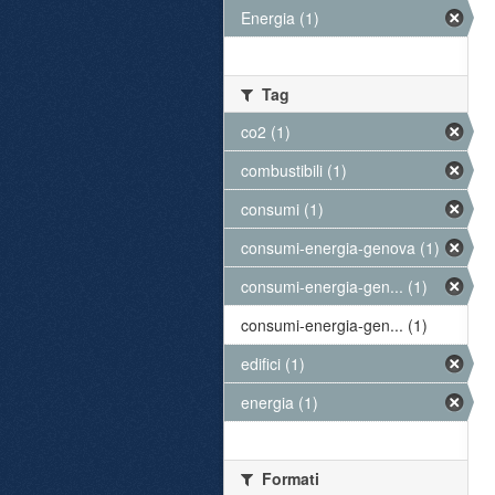
Energia (1)
Tag
co2 (1)
combustibili (1)
consumi (1)
consumi-energia-genova (1)
consumi-energia-gen... (1)
consumi-energia-gen... (1)
edifici (1)
energia (1)
Formati