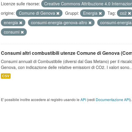
Licenze sulle risorse:
Creative Commons Attribuzione 4.0 Internazio
origine:
Comune di Genova
Gruppi:
Energia
Tag:
co2
energia
consumi-energia-genova-altro
consumi-energi
consumi
Consumi altri combustibili utenze Comune di Genova (Co
Consumi annuali di Combustibile (diversi dal Gas Metano) per il riscal
Genova, con indicazione delle relative emissioni di CO2. I valori sono..
CSV
E' possibile inoltre accedere al registro usando le
API
(vedi
Documentazione API
).