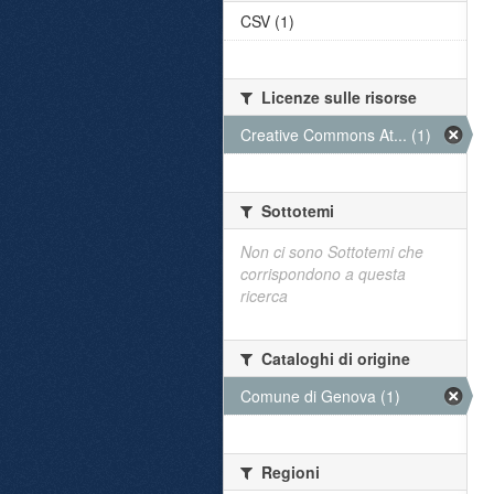
CSV (1)
Licenze sulle risorse
Creative Commons At... (1)
Sottotemi
Non ci sono Sottotemi che
corrispondono a questa
ricerca
Cataloghi di origine
Comune di Genova (1)
Regioni