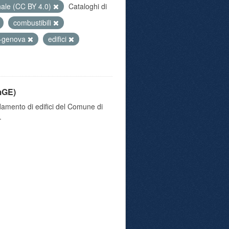
nale (CC BY 4.0)
Cataloghi di
combustibili
a-genova
edifici
mGE)
damento di edifici del Comune di
.