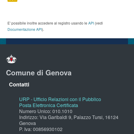
E' possibile inoltre accedere al registro usando le
API
(vedi
Documentazione API
).
Comune di Genova
Contatti
URP - Ufficio Relazioni con il Pubblico
Posta Elettronica Certificata
Numero Unico: 010.1010
Indirizzo: Via Garibaldi 9, Palazzo Tursi, 16124
Genova
P. Iva: 00856930102