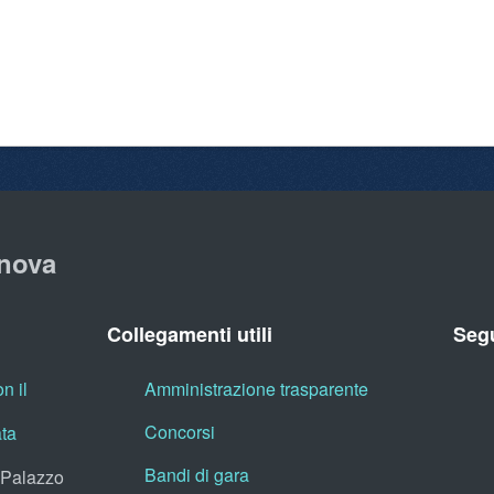
nova
Collegamenti utili
Segu
n il
Amministrazione trasparente
Concorsi
ata
Bandi di gara
, Palazzo