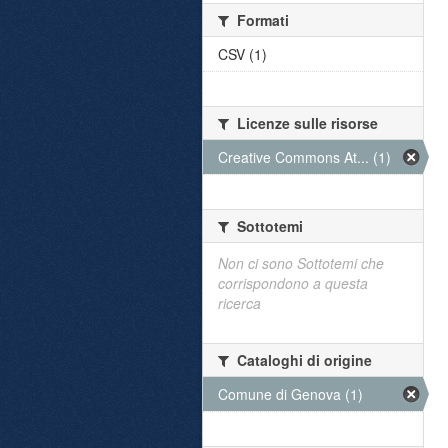
Formati
CSV (1)
Licenze sulle risorse
Creative Commons At... (1)
Sottotemi
Non ci sono Sottotemi che
corrispondono a questa
ricerca
Cataloghi di origine
Comune di Genova (1)