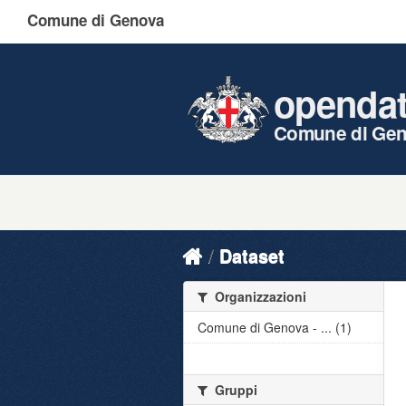
Comune di Genova
openda
Comune di Ge
Dataset
Organizzazioni
Comune di Genova - ... (1)
Gruppi