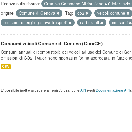
Licenze sulle risorse:
Creative Commons Attribuzione 4.0 Internazio
origine:
Comune di Genova
Tag:
co2
veicoli-comune
consumi-energia-genova-trasporti
carburanti
consumi
Consumi veicoli Comune di Genova (ComGE)
Consumi annuali di combustibile dei veicoli ad uso del Comune di Geno
emissioni di CO2. I valori sono riportati in forma aggregata, in funzione
CSV
E' possibile inoltre accedere al registro usando le
API
(vedi
Documentazione API
).