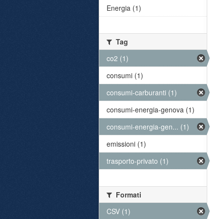
Energia (1)
Tag
co2 (1)
consumi (1)
consumi-carburanti (1)
consumi-energia-genova (1)
consumi-energia-gen... (1)
emissioni (1)
trasporto-privato (1)
Formati
CSV (1)