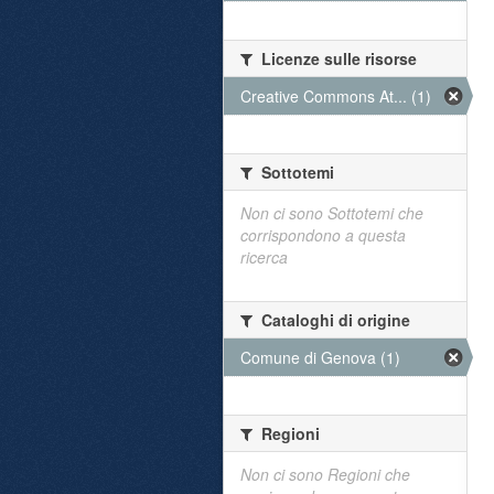
Licenze sulle risorse
Creative Commons At... (1)
Sottotemi
Non ci sono Sottotemi che
corrispondono a questa
ricerca
Cataloghi di origine
Comune di Genova (1)
Regioni
Non ci sono Regioni che