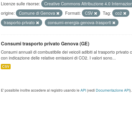
Licenze sulle risorse:
Creative Commons Attribuzione 4.0 Internazio
origine:
Comune di Genova
Formati:
CSV
Tag:
co2
trasporto-privato
consumi-energia-genova-trasporti
Consumi trasporto privato Genova (GE)
Consumi annuali di combustibile dei veicoli adibiti al trasporto privato
con indicazione delle relative emissioni di CO2. I valori sono...
CSV
E' possibile inoltre accedere al registro usando le
API
(vedi
Documentazione API
).