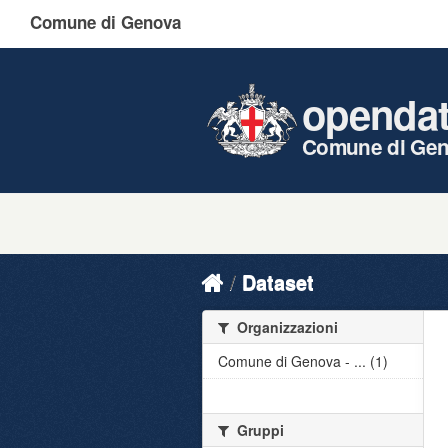
Comune di Genova
openda
Comune di Ge
Dataset
Organizzazioni
Comune di Genova - ... (1)
Gruppi