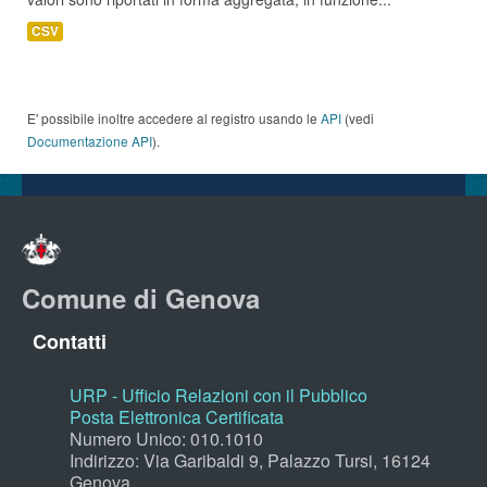
CSV
E' possibile inoltre accedere al registro usando le
API
(vedi
Documentazione API
).
Comune di Genova
Contatti
URP - Ufficio Relazioni con il Pubblico
Posta Elettronica Certificata
Numero Unico: 010.1010
Indirizzo: Via Garibaldi 9, Palazzo Tursi, 16124
Genova