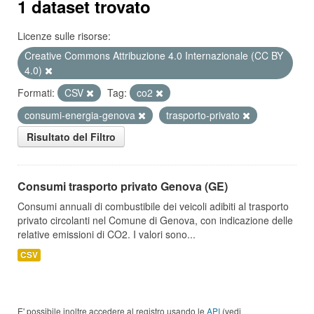
1 dataset trovato
Licenze sulle risorse:
Creative Commons Attribuzione 4.0 Internazionale (CC BY
4.0)
Formati:
CSV
Tag:
co2
consumi-energia-genova
trasporto-privato
Risultato del Filtro
Consumi trasporto privato Genova (GE)
Consumi annuali di combustibile dei veicoli adibiti al trasporto
privato circolanti nel Comune di Genova, con indicazione delle
relative emissioni di CO2. I valori sono...
CSV
E' possibile inoltre accedere al registro usando le
API
(vedi