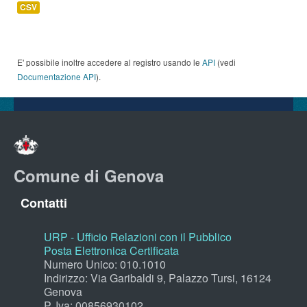
CSV
E' possibile inoltre accedere al registro usando le
API
(vedi
Documentazione API
).
Comune di Genova
Contatti
URP - Ufficio Relazioni con il Pubblico
Posta Elettronica Certificata
Numero Unico: 010.1010
Indirizzo: Via Garibaldi 9, Palazzo Tursi, 16124
Genova
P. Iva: 00856930102