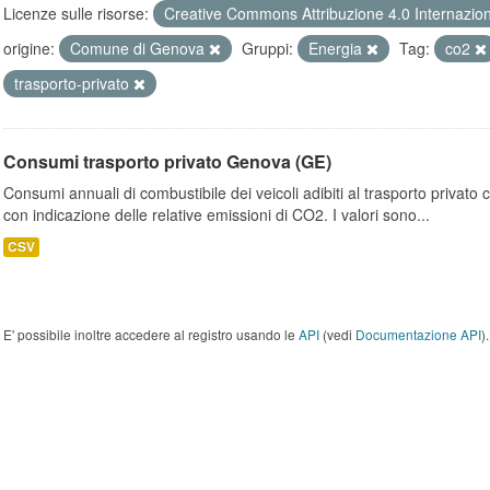
Licenze sulle risorse:
Creative Commons Attribuzione 4.0 Internazio
origine:
Comune di Genova
Gruppi:
Energia
Tag:
co2
trasporto-privato
Consumi trasporto privato Genova (GE)
Consumi annuali di combustibile dei veicoli adibiti al trasporto privato
con indicazione delle relative emissioni di CO2. I valori sono...
CSV
E' possibile inoltre accedere al registro usando le
API
(vedi
Documentazione API
).