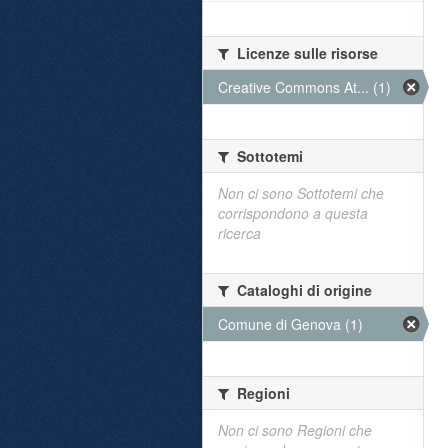
Licenze sulle risorse
Creative Commons At... (1)
Sottotemi
Non ci sono Sottotemi che
corrispondono a questa
ricerca
Cataloghi di origine
Comune di Genova (1)
Regioni
Non ci sono Regioni che