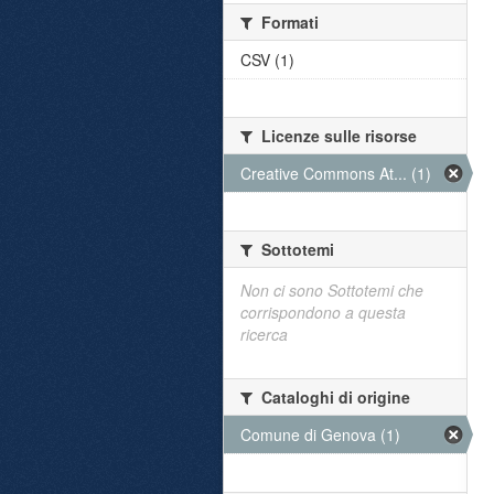
Formati
CSV (1)
Licenze sulle risorse
Creative Commons At... (1)
Sottotemi
Non ci sono Sottotemi che
corrispondono a questa
ricerca
Cataloghi di origine
Comune di Genova (1)