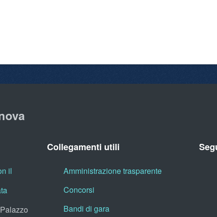
nova
Collegamenti utili
Segu
n il
Amministrazione trasparente
Concorsi
ata
Bandi di gara
, Palazzo