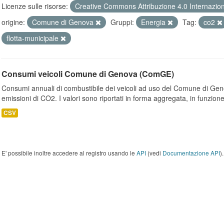
Licenze sulle risorse:
Creative Commons Attribuzione 4.0 Internazio
origine:
Comune di Genova
Gruppi:
Energia
Tag:
co2
flotta-municipale
Consumi veicoli Comune di Genova (ComGE)
Consumi annuali di combustibile dei veicoli ad uso del Comune di Geno
emissioni di CO2. I valori sono riportati in forma aggregata, in funzione
CSV
E' possibile inoltre accedere al registro usando le
API
(vedi
Documentazione API
).