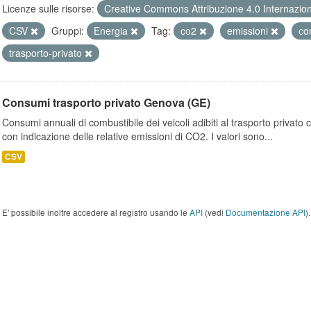
Licenze sulle risorse:
Creative Commons Attribuzione 4.0 Internazio
CSV
Gruppi:
Energia
Tag:
co2
emissioni
co
trasporto-privato
Consumi trasporto privato Genova (GE)
Consumi annuali di combustibile dei veicoli adibiti al trasporto privato
con indicazione delle relative emissioni di CO2. I valori sono...
CSV
E' possibile inoltre accedere al registro usando le
API
(vedi
Documentazione API
).