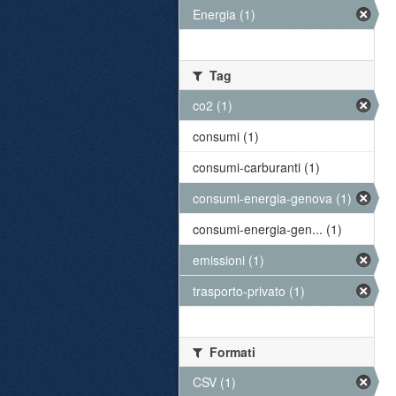
Energia (1)
Tag
co2 (1)
consumi (1)
consumi-carburanti (1)
consumi-energia-genova (1)
consumi-energia-gen... (1)
emissioni (1)
trasporto-privato (1)
Formati
CSV (1)