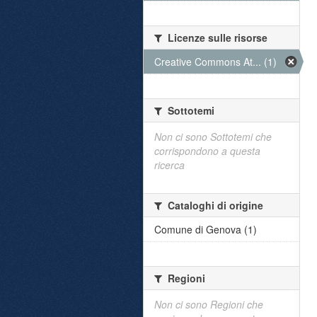
Licenze sulle risorse
Creative Commons At... (1)
Sottotemi
Non ci sono Sottotemi che
corrispondono a questa
ricerca
Cataloghi di origine
Comune di Genova (1)
Regioni
Non ci sono Regioni che