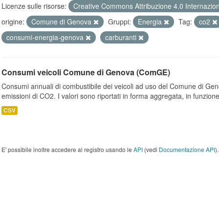
Licenze sulle risorse:
Creative Commons Attribuzione 4.0 Internazio
origine:
Comune di Genova
Gruppi:
Energia
Tag:
co2
consumi-energia-genova
carburanti
Consumi veicoli Comune di Genova (ComGE)
Consumi annuali di combustibile dei veicoli ad uso del Comune di Geno
emissioni di CO2. I valori sono riportati in forma aggregata, in funzione
CSV
E' possibile inoltre accedere al registro usando le
API
(vedi
Documentazione API
).