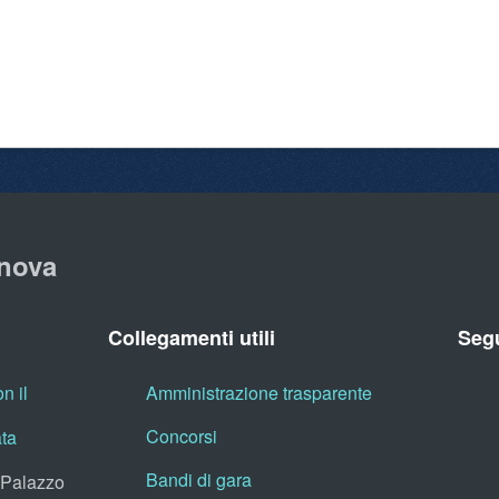
nova
Collegamenti utili
Segu
n il
Amministrazione trasparente
Concorsi
ata
Bandi di gara
, Palazzo