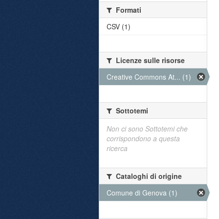
Formati
CSV (1)
Licenze sulle risorse
Creative Commons At... (1)
Sottotemi
Non ci sono Sottotemi che
corrispondono a questa
ricerca
Cataloghi di origine
Comune di Genova (1)