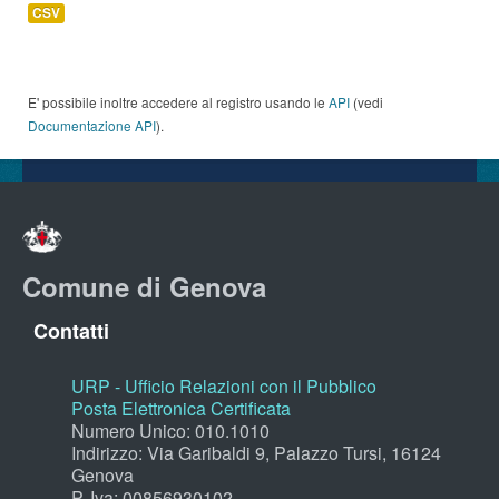
CSV
E' possibile inoltre accedere al registro usando le
API
(vedi
Documentazione API
).
Comune di Genova
Contatti
URP - Ufficio Relazioni con il Pubblico
Posta Elettronica Certificata
Numero Unico: 010.1010
Indirizzo: Via Garibaldi 9, Palazzo Tursi, 16124
Genova
P. Iva: 00856930102