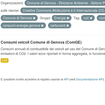
Organizzazioni:
Comune di Genova - Direzione Ambiente - Settore P
sulle risorse:
Creative Commons Attribuzione 4.0 Internazionale (CC
Comune di Genova
Gruppi:
Energia
Tag:
co2
com
consumi-energia-genova
carburanti
Consumi veicoli Comune di Genova (ComGE)
Consumi annuali di combustibile dei veicoli ad uso del Comune di Geno
emissioni di CO2. I valori sono riportati in forma aggregata, in funzione
CSV
E' possibile inoltre accedere al registro usando le
API
(vedi
Documentazione API
).