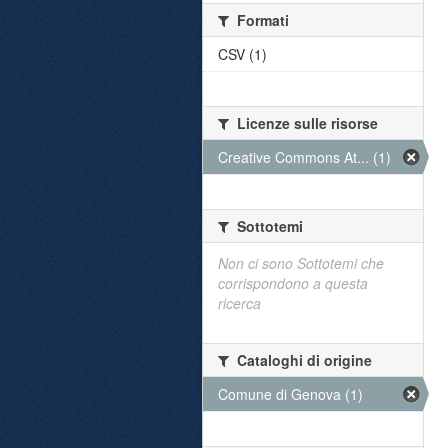
Formati
CSV (1)
Licenze sulle risorse
Creative Commons At... (1)
Sottotemi
Non ci sono Sottotemi che
corrispondono a questa
ricerca
Cataloghi di origine
Comune di Genova (1)