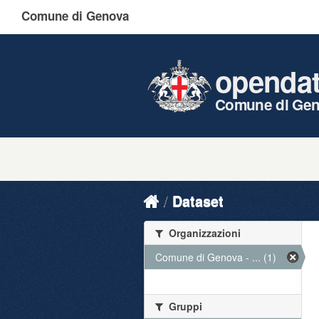
Comune di Genova
openda
Comune di Ge
Dataset
Organizzazioni
Comune di Genova - ... (1)
Gruppi