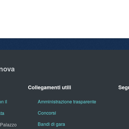
nova
Collegamenti utili
Segu
n il
Amministrazione trasparente
Concorsi
ata
Bandi di gara
, Palazzo