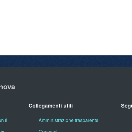
nova
Collegamenti utili
Segu
n il
Amministrazione trasparente
Concorsi
ata