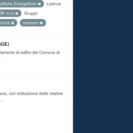
olitiche Energetiche
Licenze
 BY 4.0)
Gruppi:
genova
consumi
mGE)
damento di edifici del Comune di
.
va, con indicazione delle relative
...