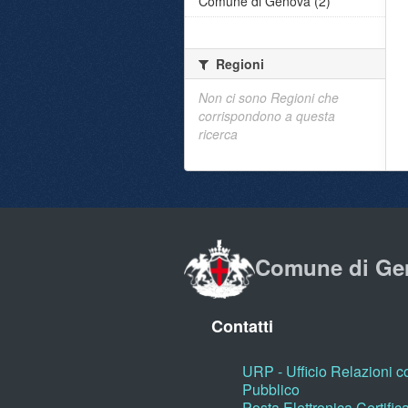
Comune di Genova (2)
Regioni
Non ci sono Regioni che
corrispondono a questa
ricerca
Comune di Ge
Contatti
URP - Ufficio Relazioni co
Pubblico
Posta Elettronica Certific