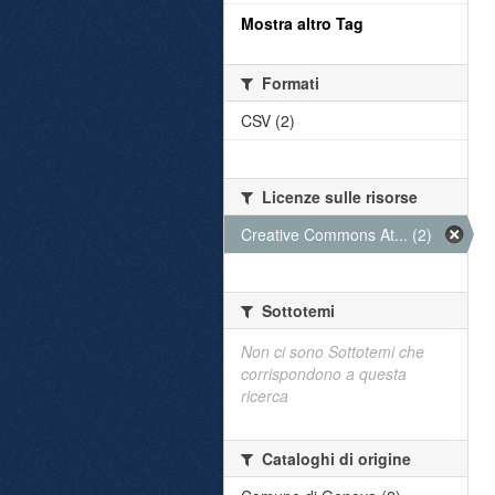
Mostra altro Tag
Formati
CSV (2)
Licenze sulle risorse
Creative Commons At... (2)
Sottotemi
Non ci sono Sottotemi che
corrispondono a questa
ricerca
Cataloghi di origine