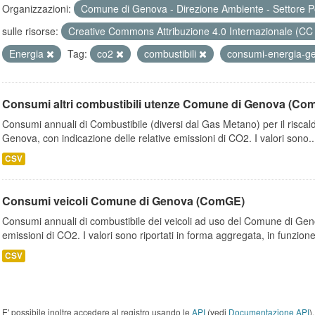
Organizzazioni:
Comune di Genova - Direzione Ambiente - Settore P
sulle risorse:
Creative Commons Attribuzione 4.0 Internazionale (CC
Energia
Tag:
co2
combustibili
consumi-energia-
Consumi altri combustibili utenze Comune di Genova (Co
Consumi annuali di Combustibile (diversi dal Gas Metano) per il riscal
Genova, con indicazione delle relative emissioni di CO2. I valori sono..
CSV
Consumi veicoli Comune di Genova (ComGE)
Consumi annuali di combustibile dei veicoli ad uso del Comune di Geno
emissioni di CO2. I valori sono riportati in forma aggregata, in funzione
CSV
E' possibile inoltre accedere al registro usando le
API
(vedi
Documentazione API
).