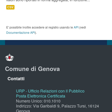
CSV
E' possibile inoltre accedere al registro usando le
API
(vedi
Documentazione API
).
Comune di Genova
Contatti
URP - Ufficio Relazioni con il Pubblico
Posta Elettronica Certificata
Numero Unico: 010.1010
Indirizzo: Via Garibaldi 9, Palazzo Tursi, 16124
Genova