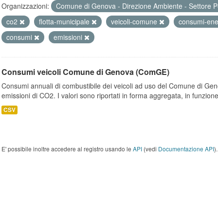
Organizzazioni:
Comune di Genova - Direzione Ambiente - Settore P
co2
flotta-municipale
veicoli-comune
consumi-ene
consumi
emissioni
Consumi veicoli Comune di Genova (ComGE)
Consumi annuali di combustibile dei veicoli ad uso del Comune di Geno
emissioni di CO2. I valori sono riportati in forma aggregata, in funzione
CSV
E' possibile inoltre accedere al registro usando le
API
(vedi
Documentazione API
).