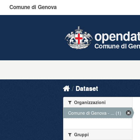
Comune di Genova
openda
Comune di Ge
Dataset
Organizzazioni
Comune di Genova - ... (1)
Gruppi