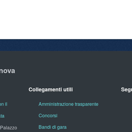
nova
Collegamenti utili
Segu
n il
Amministrazione trasparente
Concorsi
ata
Bandi di gara
, Palazzo