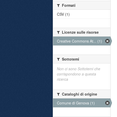
Formati
CSV (1)
Licenze sulle risorse
Creative Commons At... (1)
Sottotemi
Non ci sono Sottotemi che
corrispondono a questa
ricerca
Cataloghi di origine
Comune di Genova (1)