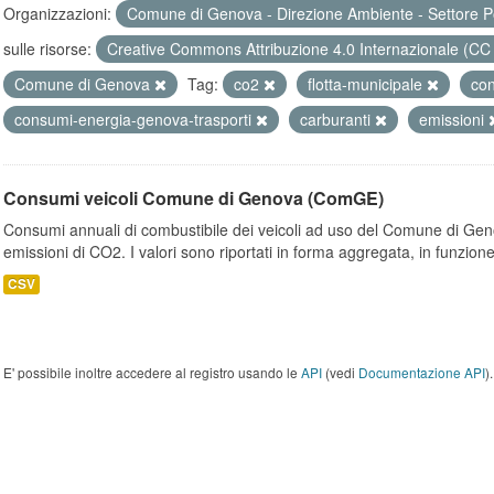
Organizzazioni:
Comune di Genova - Direzione Ambiente - Settore P
sulle risorse:
Creative Commons Attribuzione 4.0 Internazionale (CC
Comune di Genova
Tag:
co2
flotta-municipale
co
consumi-energia-genova-trasporti
carburanti
emissioni
Consumi veicoli Comune di Genova (ComGE)
Consumi annuali di combustibile dei veicoli ad uso del Comune di Geno
emissioni di CO2. I valori sono riportati in forma aggregata, in funzione
CSV
E' possibile inoltre accedere al registro usando le
API
(vedi
Documentazione API
).