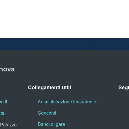
nova
Collegamenti utili
Segu
n il
Amministrazione trasparente
Concorsi
ata
Bandi di gara
, Palazzo