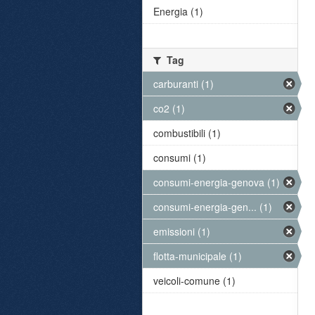
Energia (1)
Tag
carburanti (1)
co2 (1)
combustibili (1)
consumi (1)
consumi-energia-genova (1)
consumi-energia-gen... (1)
emissioni (1)
flotta-municipale (1)
veicoli-comune (1)