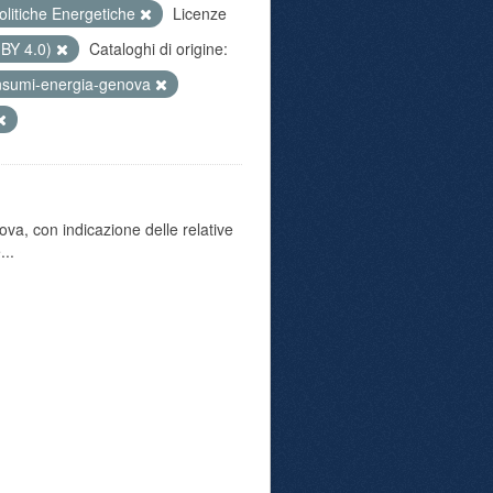
olitiche Energetiche
Licenze
 BY 4.0)
Cataloghi di origine:
nsumi-energia-genova
va, con indicazione delle relative
...