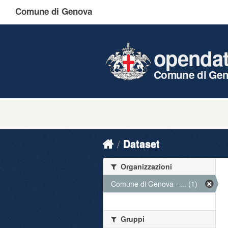
Comune di Genova
openda
Comune di Ge
Dataset
Organizzazioni
Comune di Genova - ... (1)
Gruppi