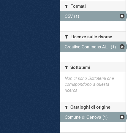
Formati
CSV (1)
Licenze sulle risorse
Creative Commons At... (1)
Sottotemi
Non ci sono Sottotemi che
corrispondono a questa
ricerca
Cataloghi di origine
Comune di Genova (1)