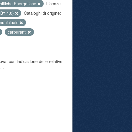
olitiche Energetiche
Licenze
 BY 4.0)
Cataloghi di origine:
-municipale
carburanti
va, con indicazione delle relative
...