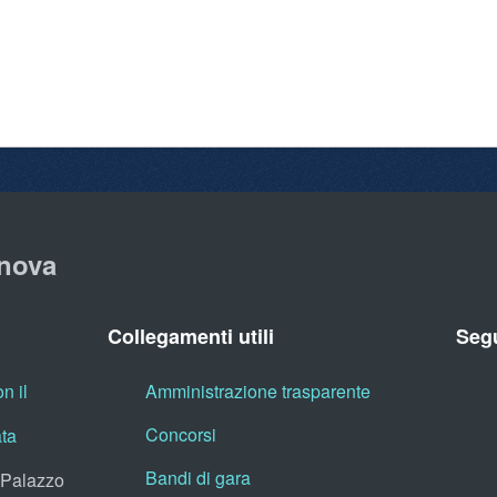
nova
Collegamenti utili
Segu
n il
Amministrazione trasparente
Concorsi
ata
Bandi di gara
, Palazzo