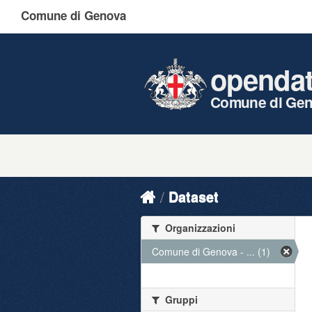
Comune di Genova
openda
Comune di Ge
Dataset
Organizzazioni
Comune di Genova - ... (1)
Gruppi