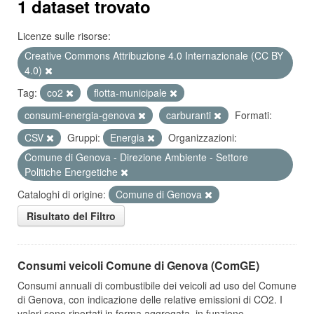
1 dataset trovato
Licenze sulle risorse:
Creative Commons Attribuzione 4.0 Internazionale (CC BY
4.0)
Tag:
co2
flotta-municipale
consumi-energia-genova
carburanti
Formati:
CSV
Gruppi:
Energia
Organizzazioni:
Comune di Genova - Direzione Ambiente - Settore
Politiche Energetiche
Cataloghi di origine:
Comune di Genova
Risultato del Filtro
Consumi veicoli Comune di Genova (ComGE)
Consumi annuali di combustibile dei veicoli ad uso del Comune
di Genova, con indicazione delle relative emissioni di CO2. I
valori sono riportati in forma aggregata, in funzione...