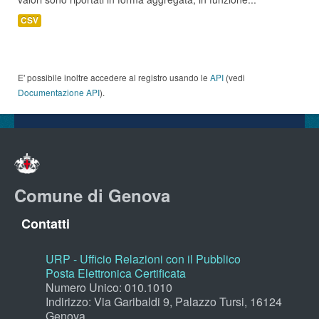
CSV
E' possibile inoltre accedere al registro usando le
API
(vedi
Documentazione API
).
Comune di Genova
Contatti
URP - Ufficio Relazioni con il Pubblico
Posta Elettronica Certificata
Numero Unico: 010.1010
Indirizzo: Via Garibaldi 9, Palazzo Tursi, 16124
Genova