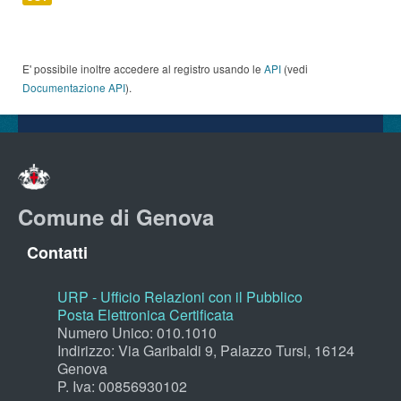
E' possibile inoltre accedere al registro usando le
API
(vedi
Documentazione API
).
Comune di Genova
Contatti
URP - Ufficio Relazioni con il Pubblico
Posta Elettronica Certificata
Numero Unico: 010.1010
Indirizzo: Via Garibaldi 9, Palazzo Tursi, 16124
Genova
P. Iva: 00856930102