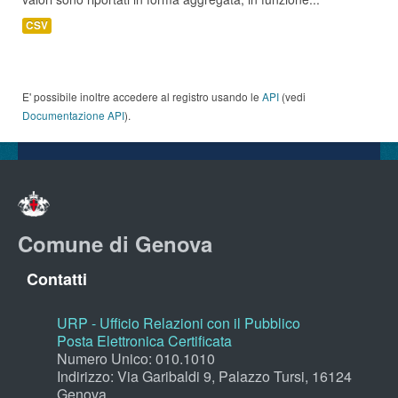
CSV
E' possibile inoltre accedere al registro usando le
API
(vedi
Documentazione API
).
Comune di Genova
Contatti
URP - Ufficio Relazioni con il Pubblico
Posta Elettronica Certificata
Numero Unico: 010.1010
Indirizzo: Via Garibaldi 9, Palazzo Tursi, 16124
Genova