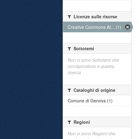
Licenze sulle risorse
Creative Commons At... (1)
Sottotemi
Non ci sono Sottotemi che
corrispondono a questa
ricerca
Cataloghi di origine
Comune di Genova (1)
Regioni
Non ci sono Regioni che