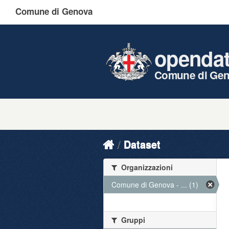
Comune di Genova
openda
Comune di Ge
Dataset
Organizzazioni
Comune di Genova - ... (1)
Gruppi