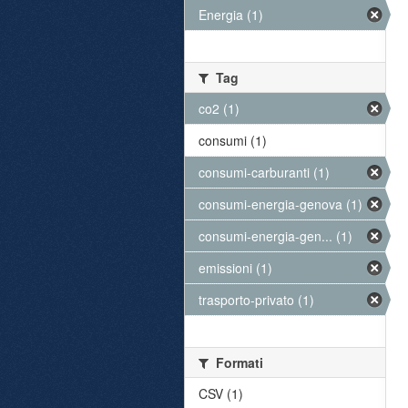
Energia (1)
Tag
co2 (1)
consumi (1)
consumi-carburanti (1)
consumi-energia-genova (1)
consumi-energia-gen... (1)
emissioni (1)
trasporto-privato (1)
Formati
CSV (1)