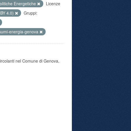
olitiche Energetiche
Licenze
 BY 4.0)
Gruppi:
sumi-energia-genova
 circolanti nel Comune di Genova,