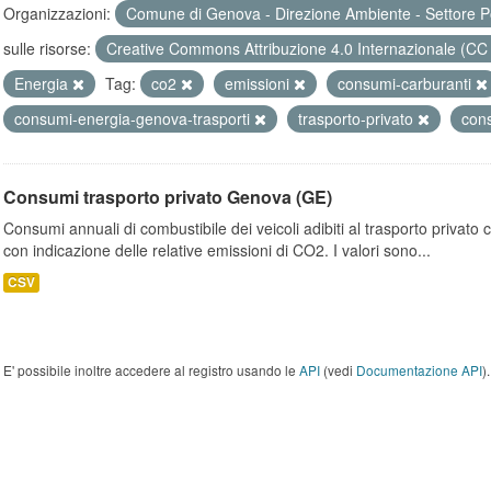
Organizzazioni:
Comune di Genova - Direzione Ambiente - Settore P
sulle risorse:
Creative Commons Attribuzione 4.0 Internazionale (CC
Energia
Tag:
co2
emissioni
consumi-carburanti
consumi-energia-genova-trasporti
trasporto-privato
con
Consumi trasporto privato Genova (GE)
Consumi annuali di combustibile dei veicoli adibiti al trasporto privato
con indicazione delle relative emissioni di CO2. I valori sono...
CSV
E' possibile inoltre accedere al registro usando le
API
(vedi
Documentazione API
).