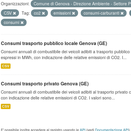
Organizzazioni:
Comune di Genova - Direzione Ambiente - Settore P
CSV
Tag:
co2
emissioni
consumi-carburanti
consumi
Consumi trasporto pubblico locale Genova (GE)
Consumi annuali di combustibile dei veicoli adibiti a trasporto pubblic
espressi in MWh, con indicazione delle relative emissioni di CO2. I...
CSV
Consumi trasporto privato Genova (GE)
Consumi annuali di combustibile dei veicoli adibiti al trasporto privato
con indicazione delle relative emissioni di CO2. I valori sono...
CSV
E' possibile inoltre accedere al registro usando le
API
(vedi
Documentazione API
).