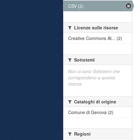
CSV (2)
Licenze sulle risorse
Creative Commons At... (2)
Sottotemi
Non ci sono Sottotemi che
corrispondono a questa
ricerca
Cataloghi di origine
Comune di Genova (2)
Regioni