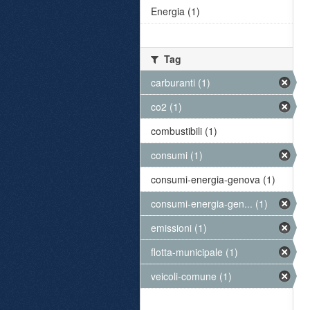
Energia (1)
Tag
carburanti (1)
co2 (1)
combustibili (1)
consumi (1)
consumi-energia-genova (1)
consumi-energia-gen... (1)
emissioni (1)
flotta-municipale (1)
veicoli-comune (1)