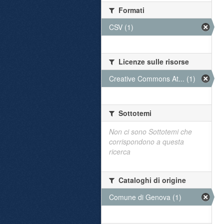
Formati
CSV (1)
Licenze sulle risorse
Creative Commons At... (1)
Sottotemi
Non ci sono Sottotemi che
corrispondono a questa
ricerca
Cataloghi di origine
Comune di Genova (1)