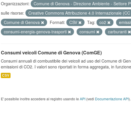
Organizzazioni:
Comune di Genova - Direzione Ambiente - Settore P
sulle risorse:
Creative Commons Attribuzione 4.0 Internazionale (CC
Comune di Genova
Formati:
CSV
Tag:
co2
emiss
consumi-energia-genova-trasporti
consumi
carburanti
Consumi veicoli Comune di Genova (ComGE)
Consumi annuali di combustibile dei veicoli ad uso del Comune di Geno
emissioni di CO2. I valori sono riportati in forma aggregata, in funzione
CSV
E' possibile inoltre accedere al registro usando le
API
(vedi
Documentazione API
).