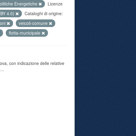
olitiche Energetiche
Licenze
 BY 4.0)
Cataloghi di origine:
ioni
veicoli-comune
flotta-municipale
va, con indicazione delle relative
...