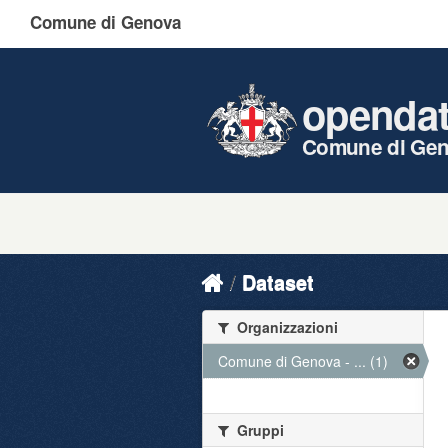
Comune di Genova
openda
Comune di Ge
Dataset
Organizzazioni
Comune di Genova - ... (1)
Gruppi