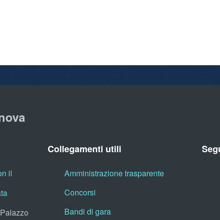
nova
Collegamenti utili
Segu
n il
Amministrazione trasparente
Concorsi
ata
Bandi di gara
, Palazzo