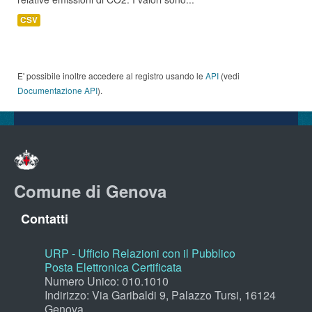
CSV
E' possibile inoltre accedere al registro usando le
API
(vedi
Documentazione API
).
Comune di Genova
Contatti
URP - Ufficio Relazioni con il Pubblico
Posta Elettronica Certificata
Numero Unico: 010.1010
Indirizzo: Via Garibaldi 9, Palazzo Tursi, 16124
Genova