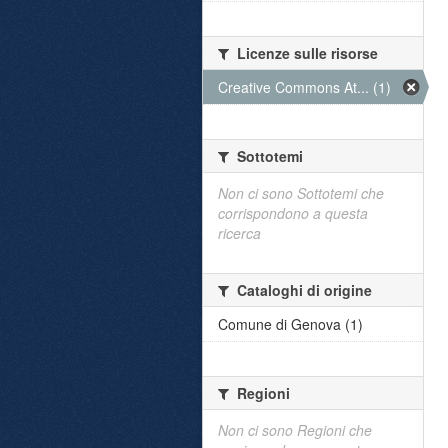
Licenze sulle risorse
Creative Commons At... (1)
Sottotemi
Non ci sono Sottotemi che
corrispondono a questa
ricerca
Cataloghi di origine
Comune di Genova (1)
Regioni
Non ci sono Regioni che