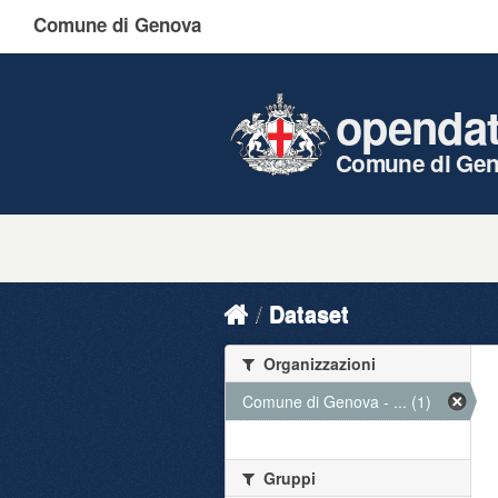
Comune di Genova
openda
Comune di Ge
Dataset
Organizzazioni
Comune di Genova - ... (1)
Gruppi