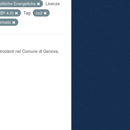
olitiche Energetiche
Licenze
 BY 4.0)
Tag:
co2
privato
 circolanti nel Comune di Genova,