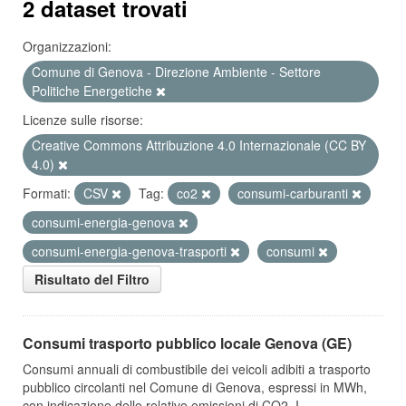
2 dataset trovati
Organizzazioni:
Comune di Genova - Direzione Ambiente - Settore
Politiche Energetiche
Licenze sulle risorse:
Creative Commons Attribuzione 4.0 Internazionale (CC BY
4.0)
Formati:
CSV
Tag:
co2
consumi-carburanti
consumi-energia-genova
consumi-energia-genova-trasporti
consumi
Risultato del Filtro
Consumi trasporto pubblico locale Genova (GE)
Consumi annuali di combustibile dei veicoli adibiti a trasporto
pubblico circolanti nel Comune di Genova, espressi in MWh,
con indicazione delle relative emissioni di CO2. I...