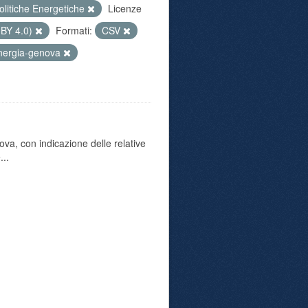
olitiche Energetiche
Licenze
 BY 4.0)
Formati:
CSV
nergia-genova
va, con indicazione delle relative
...