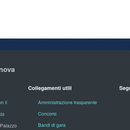
nova
Collegamenti utili
Segu
n il
Amministrazione trasparente
Concorsi
ata
Bandi di gara
, Palazzo