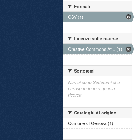
Formati
CSV (1)
Licenze sulle risorse
Creative Commons At... (1)
Sottotemi
Non ci sono Sottotemi che
corrispondono a questa
ricerca
Cataloghi di origine
Comune di Genova (1)