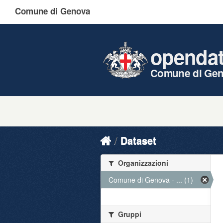
Comune di Genova
openda
Comune di Ge
Dataset
Organizzazioni
Comune di Genova - ... (1)
Gruppi