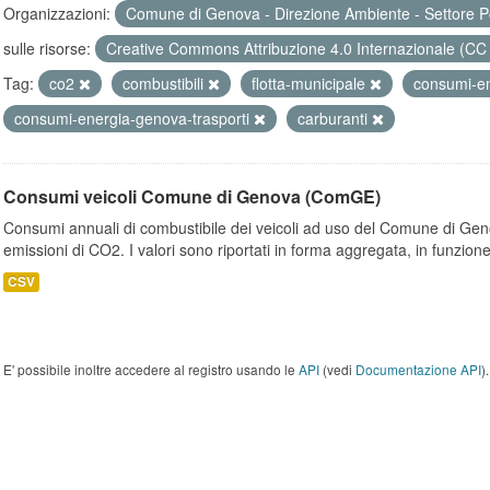
Organizzazioni:
Comune di Genova - Direzione Ambiente - Settore P
sulle risorse:
Creative Commons Attribuzione 4.0 Internazionale (CC
Tag:
co2
combustibili
flotta-municipale
consumi-e
consumi-energia-genova-trasporti
carburanti
Consumi veicoli Comune di Genova (ComGE)
Consumi annuali di combustibile dei veicoli ad uso del Comune di Geno
emissioni di CO2. I valori sono riportati in forma aggregata, in funzione
CSV
E' possibile inoltre accedere al registro usando le
API
(vedi
Documentazione API
).