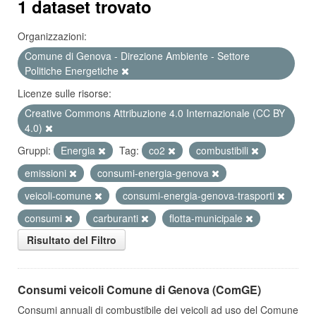
1 dataset trovato
Organizzazioni:
Comune di Genova - Direzione Ambiente - Settore
Politiche Energetiche
Licenze sulle risorse:
Creative Commons Attribuzione 4.0 Internazionale (CC BY
4.0)
Gruppi:
Energia
Tag:
co2
combustibili
emissioni
consumi-energia-genova
veicoli-comune
consumi-energia-genova-trasporti
consumi
carburanti
flotta-municipale
Risultato del Filtro
Consumi veicoli Comune di Genova (ComGE)
Consumi annuali di combustibile dei veicoli ad uso del Comune