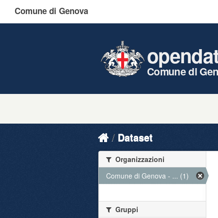
Comune di Genova
openda
Comune di Ge
Dataset
Organizzazioni
Comune di Genova - ... (1)
Gruppi