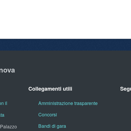
nova
Collegamenti utili
Segu
n il
Amministrazione trasparente
Concorsi
ata
Bandi di gara
, Palazzo