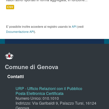
CSV
E' possibile inoltre accedere al registro usando le
API
(vedi
Documentazione API
).
Comune di Genova
Contatti
URP - Ufficio Relazioni con il Pubblico
Posta Elettronica Certificata
Numero Unico: 010.1010
Indirizzo: Via Garibaldi 9, Palazzo Tursi, 16124
Genova