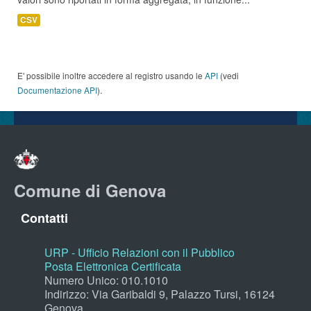
CSV
E' possibile inoltre accedere al registro usando le
API
(vedi
Documentazione API
).
Comune di Genova
Contatti
URP - Ufficio Relazioni con il Pubblico
Posta Elettronica Certificata
Numero Unico: 010.1010
Indirizzo: Via Garibaldi 9, Palazzo Tursi, 16124
Genova