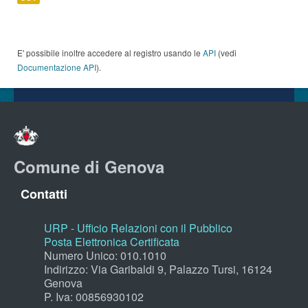
E' possibile inoltre accedere al registro usando le
API
(vedi
Documentazione API
).
Comune di Genova
Contatti
URP - Ufficio Relazioni con il Pubblico
Posta Elettronica Certificata
Numero Unico: 010.1010
Indirizzo: Via Garibaldi 9, Palazzo Tursi, 16124
Genova
P. Iva: 00856930102