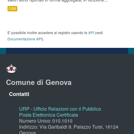
CSV
E' possibile inoltre accedere al registro usando le
API
(vedi
Documentazione API
).
Comune di Genova
Contatti
URP - Ufficio Relazioni con il Pubblico
Posta Elettronica Certificata
Numero Unico: 010.1010
Indirizzo: Via Garibaldi 9, Palazzo Tursi, 16124
Genova