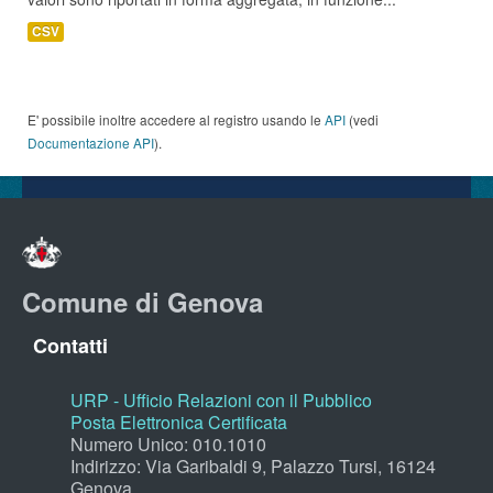
CSV
E' possibile inoltre accedere al registro usando le
API
(vedi
Documentazione API
).
Comune di Genova
Contatti
URP - Ufficio Relazioni con il Pubblico
Posta Elettronica Certificata
Numero Unico: 010.1010
Indirizzo: Via Garibaldi 9, Palazzo Tursi, 16124
Genova