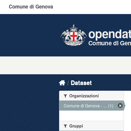
Comune di Genova
openda
Comune di Ge
Dataset
Organizzazioni
Comune di Genova - ... (1)
Gruppi