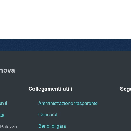
nova
Collegamenti utili
Segu
n il
Amministrazione trasparente
Concorsi
ata
Bandi di gara
, Palazzo