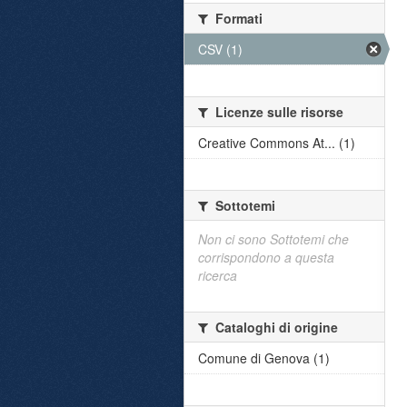
Formati
CSV (1)
Licenze sulle risorse
Creative Commons At... (1)
Sottotemi
Non ci sono Sottotemi che
corrispondono a questa
ricerca
Cataloghi di origine
Comune di Genova (1)