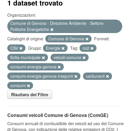
1 dataset trovato
Organizzazioni:
Comune di Genova - Direzione Ambiente - Settore
Politiche Energetiche
Cataloghi di origine:
Comune di Genova
Formati:
CSV
Gruppi:
Energia
Tag:
co2
flotta-municipale
veicoli-comune
consumi-energia-genova
consumi-energia-genova-trasporti
carburanti
consumi
Risultato del Filtro
Consumi veicoli Comune di Genova (ComGE)
Consumi annuali di combustibile dei veicoli ad uso del Comune
di Genova, con indicazione delle relative emissioni di CO2. I