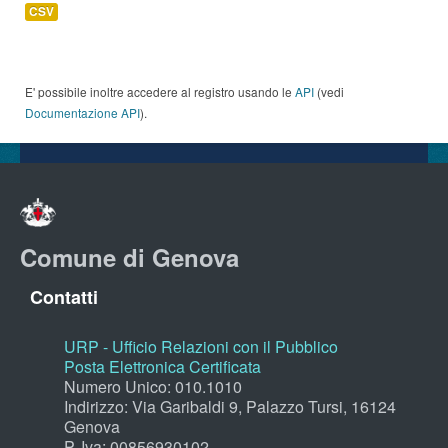
CSV
E' possibile inoltre accedere al registro usando le
API
(vedi
Documentazione API
).
Comune di Genova
Contatti
URP - Ufficio Relazioni con il Pubblico
Posta Elettronica Certificata
Numero Unico: 010.1010
Indirizzo: Via Garibaldi 9, Palazzo Tursi, 16124
Genova
P. Iva: 00856930102